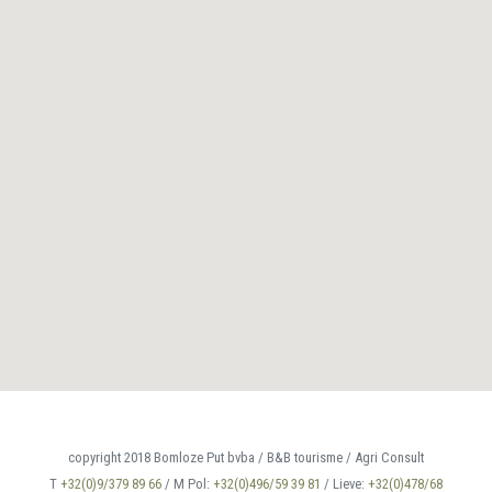
copyright 2018 Bomloze Put bvba / B&B tourisme / Agri Consult
T
+32(0)9/379 89 66
/ M Pol:
+32(0)496/59 39 81
/ Lieve:
+32(0)478/68